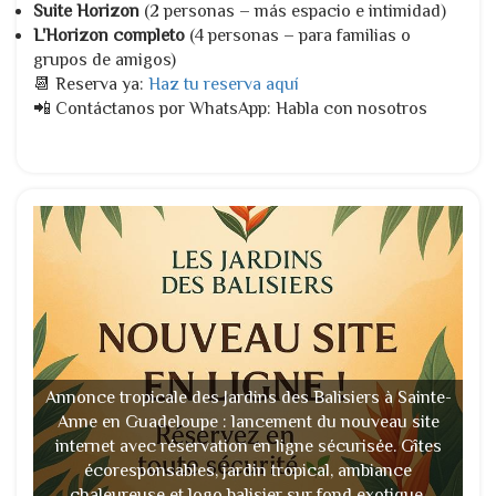
Suite Horizon
(2 personas – más espacio e intimidad)
L'Horizon completo
(4 personas – para familias o
grupos de amigos)
📆 Reserva ya:
Haz tu reserva aquí
📲 Contáctanos por WhatsApp: Habla con nosotros
Annonce tropicale des Jardins des Balisiers à Sainte-
Anne en Guadeloupe : lancement du nouveau site
internet avec réservation en ligne sécurisée. Gîtes
écoresponsables, jardin tropical, ambiance
chaleureuse et logo balisier sur fond exotique.